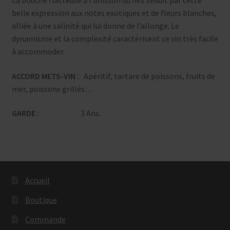
La bouche flatteuse à l’unisson du nez séduit par cette
belle expression aux notes exotiques et de fleurs blanches,
alliée à une salinité qui lui donne de l’allonge. Le
dynamisme et la complexité caractérisent ce vin très facile
à accommoder.
ACCORD METS-VIN :
Apéritif, tartare de poissons, fruits de
mer, poissons grillés…
GARDE :
3 Ans.
Accueil
Boutique
Commande