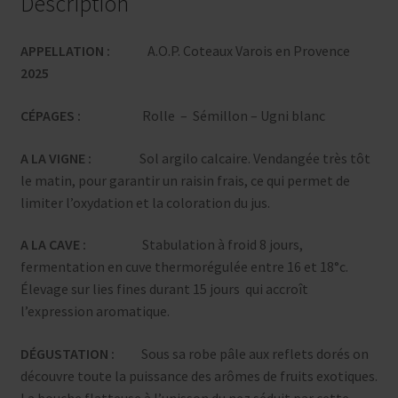
Description
75cl
APPELLATION :
A.O.P. Coteaux Varois en Provence
2025
CÉPAGES :
Rolle – Sémillon – Ugni blanc
A LA VIGNE :
Sol argilo calcaire. Vendangée très tôt
le matin, pour garantir un raisin frais, ce qui permet de
limiter l’oxydation et la coloration du jus.
A LA CAVE :
Stabulation à froid 8 jours,
fermentation en cuve thermorégulée entre 16 et 18°c.
Élevage sur lies fines durant 15 jours qui accroît
l’expression aromatique.
DÉGUSTATION :
Sous sa robe pâle aux reflets dorés on
découvre toute la puissance des arômes de fruits exotiques.