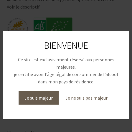
Voir le descriptif
BIENVENUE
quantité
Ajouter au panier
de
Ce site est exclusivement réservé aux personnes
BLANC
majeures.
"Terroir"
je certifie avoir l’âge légal de consommer de l’alcool
2025
dans mon pays de résidence.
Catégorie :
Vin Blanc
-
A.O.P.
Je suis majeur
Je ne suis pas majeur
Coteaux
Varois
Description
en
Provence
Biologique,