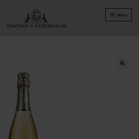
Aller
Aller
Menu
à
au
la
contenu
navigation
Accueil
Boutique
Commande
🔍
Contact
Mon compte
Panier
CGV